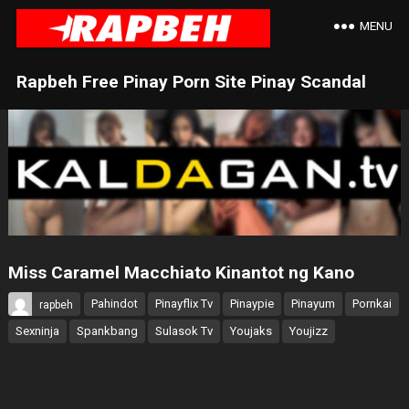
MENU
Rapbeh Free Pinay Porn Site Pinay Scandal
Miss Caramel Macchiato Kinantot ng Kano
Pahindot
Pinayflix Tv
Pinaypie
Pinayum
Pornkai
rapbeh
Sexninja
Spankbang
Sulasok Tv
Youjaks
Youjizz