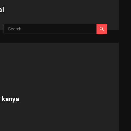
al
a kanya