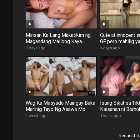
Minsan Ka Lang Makatikim ng
Cute at innocent s
Magandang Malibog Kaya
GF pero mahilig y
Lahian Mo Na
magpadoggy
3 days ago
3 days ago
Wag Ka Masyado Maingay Baka
Isang Sikat sa Tik
Marinig Tayo Ng Asawa Mo
Naisahan ni Borno
1 week ago
1 week ago
Request fo