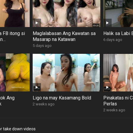
a FB itong si
Maglalabasan Ang Kawatan sa
Halik sa Labi 
an
Masarap na Katawan
6 days ago
5 days ago
tok Ang
Ligo na may Kasamang Bold
Pinakatas ni 
k
Perlas
2 weeks ago
2 weeks ago
r take down videos