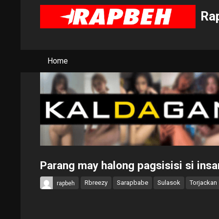
Rap
Home
Parang may halong pagsisisi si ins
Rbreezy
Sarapbabe
Sulasok
Torjackan
rapbeh