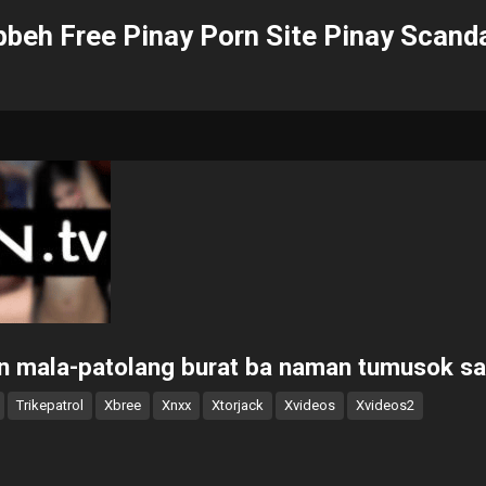
beh Free Pinay Porn Site Pinay Scand
an mala-patolang burat ba naman tumusok s
Trikepatrol
Xbree
Xnxx
Xtorjack
Xvideos
Xvideos2