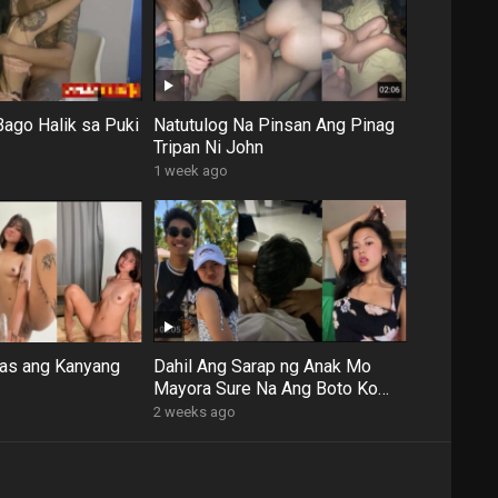
Bago Halik sa Puki
Natutulog Na Pinsan Ang Pinag
Tripan Ni John
1 week ago
Cas ang Kanyang
Dahil Ang Sarap ng Anak Mo
Mayora Sure Na Ang Boto Ko
Sainyo
2 weeks ago