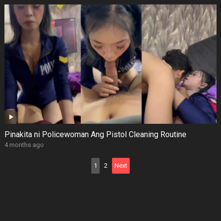
Pinakita ni Policewoman Ang Pistol Cleaning Routine
4 months ago
Posts
1
2
Next
pagination