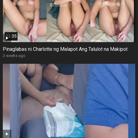
Pinaglabas ni Charlotte ng Malapot Ang Talulot na Makipot
2 weeks ago