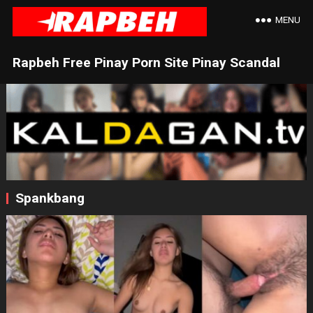
MENU
Rapbeh Free Pinay Porn Site Pinay Scandal
Spankbang