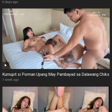
6 days ago
Kumupit si Porman Upang May Pambayad sa Dalawang Chiks
1 week ago