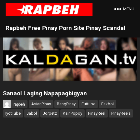
MENU
Rapbeh Free Pinay Porn Site Pinay Scandal
Sanaol Laging Napapagbigyan
AsianPinay
BangPinay
Euttube
Fakboi
rapbeh
IyotTube
Jabol
Jorpetz
KainPopoy
PinayReel
PinayReels