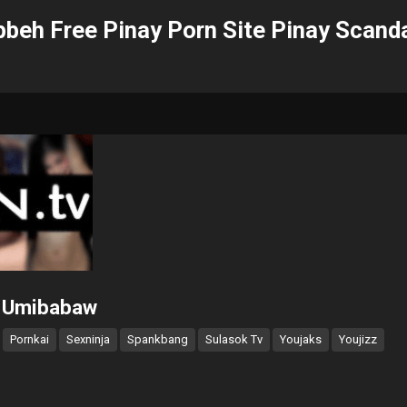
beh Free Pinay Porn Site Pinay Scand
n Umibabaw
Pornkai
Sexninja
Spankbang
Sulasok Tv
Youjaks
Youjizz