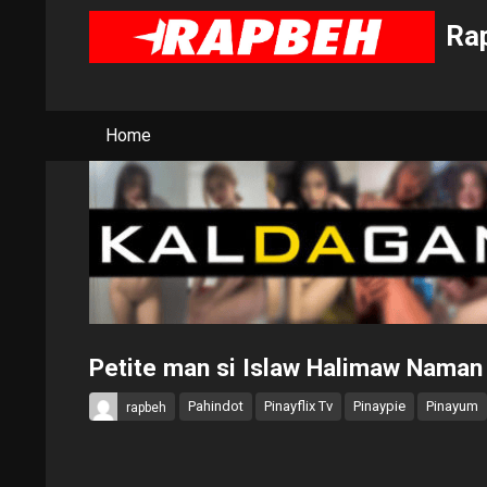
Rap
Home
Petite man si Islaw Halimaw Nama
Pahindot
Pinayflix Tv
Pinaypie
Pinayum
rapbeh