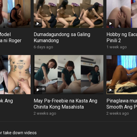
Model
Dumadagundong sa Galing
Hobby ng Eaca
a ni Roger
Kumandong
Pinili 2
6 days ago
1 week ago
k Ang
May Pa-Freebie na Kasta Ang
Pinaglawa mun
Chinita Kong Masahista
Smooth Ang P
2 weeks ago
2 weeks ago
r take down videos