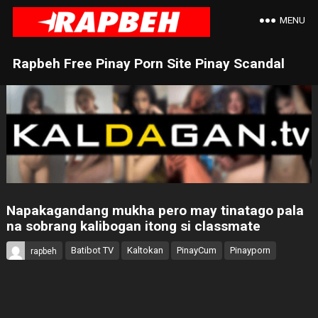
MENU
Rapbeh Free Pinay Porn Site Pinay Scandal
Napakagandang mukha pero may tinatago pala
na sobrang kalibogan itong si classmate
Batibot TV
Kaltokan
PinayCum
Pinayporn
rapbeh