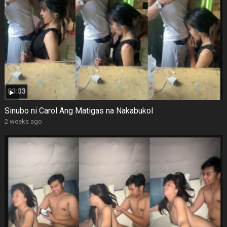
Sinubo ni Carol Ang Matigas na Nakabukol
2 weeks ago