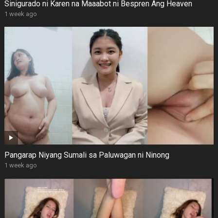
Sinigurado ni Karen na Maaabot ni Bespren Ang Heaven
1 week ago
Pangarap Niyang Sumali sa Paluwagan ni Ninong
1 week ago