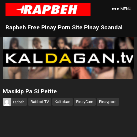
MENU
Rapbeh Free Pinay Porn Site Pinay Scandal
Masikip Pa Si Petite
Batibot TV
Kaltokan
PinayCum
Pinayporn
rapbeh