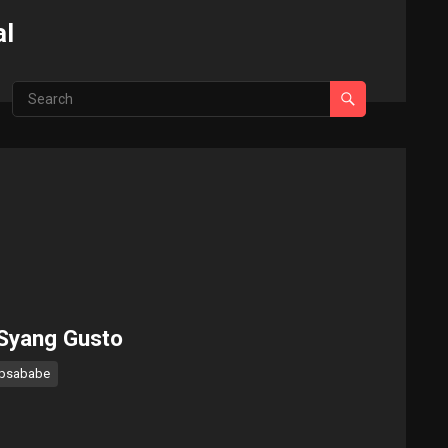
al
Syang Gusto
psababe