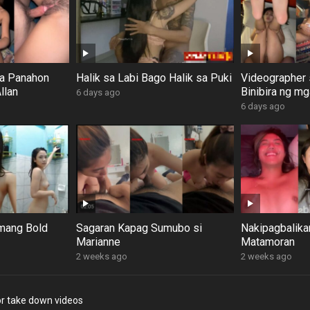
na Panahon
Halik sa Labi Bago Halik sa Puki
Videographer 
llan
Binibira ng m
6 days ago
6 days ago
mang Bold
Sagaran Kapag Sumubo si
Nakipagbalik
Marianne
Matamoran
2 weeks ago
2 weeks ago
r take down videos