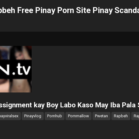
beh Free Pinay Porn Site Pinay Scand
signment kay Boy Labo Kaso May Iba Pala 
nayviralsex
Pinayvlog
Pornhub
Pornmallow
Pwetan
Rapbeh
Ra