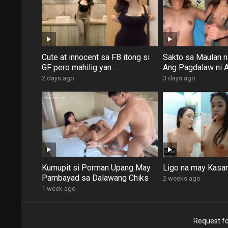
Cute at innocent sa FB itong si
Sakto sa Maulan 
GF pero mahilig yan
Ang Pagdalaw ni A
magpadoggy
2 days ago
3 days ago
Kumupit si Porman Upang May
Ligo na may Kasa
Pambayad sa Dalawang Chiks
2 weeks ago
1 week ago
Request fo