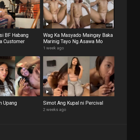
si BF Habang
Wag Ka Masyado Maingay Baka
ga Customer
Marinig Tayo Ng Asawa Mo
1 week ago
an Upang
Simot Ang Kupal ni Percival
2 weeks ago