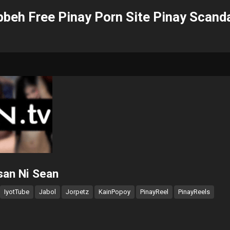
beh Free Pinay Porn Site Pinay Scand
san Ni Sean
IyotTube
Jabol
Jorpetz
KainPopoy
PinayReel
PinayReels