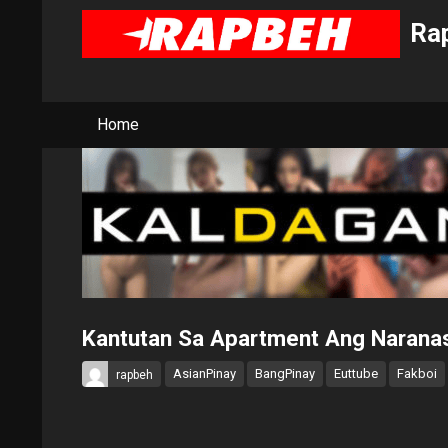
Rap
Home
Kantutan Sa Apartment Ang Narana
AsianPinay
BangPinay
Euttube
Fakboi
rapbeh