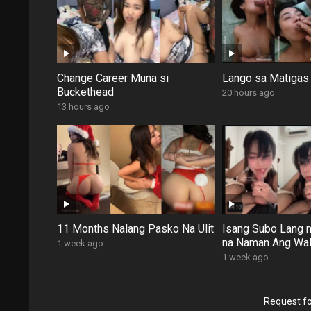
Change Career Muna si
Lango sa Matigas 
Buckethead
20 hours ago
13 hours ago
11 Months Nalang Pasko Na Ulit
Isang Subo Lang n
na Naman Ang Wal
1 week ago
1 week ago
Request fo