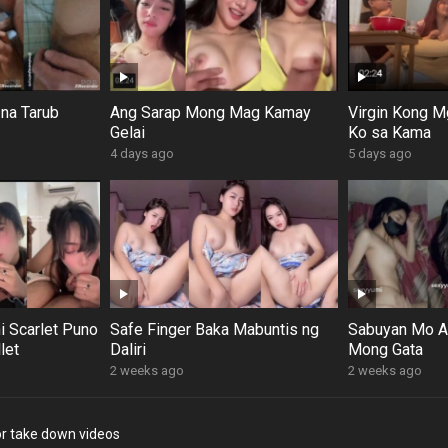
na Tarub
Ang Sarap Mong Mag Kamay
Virgin Kong M
Gelai
Ko sa Kama
4 days ago
5 days ago
i Scarlet Puno
Safe Finger Baka Mabuntis ng
Sabuyan Mo A
let
Daliri
Mong Gata
2 weeks ago
2 weeks ago
r take down videos