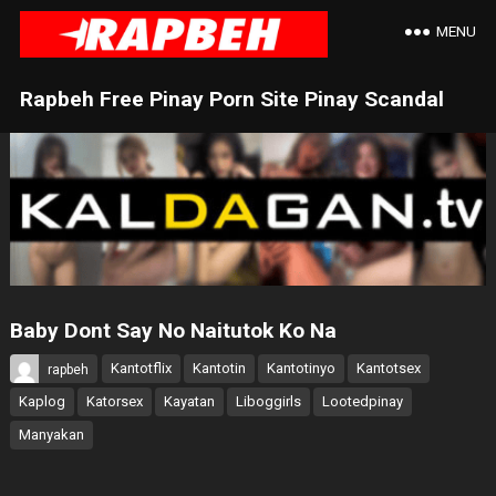
MENU
Rapbeh Free Pinay Porn Site Pinay Scandal
Baby Dont Say No Naitutok Ko Na
Kantotflix
Kantotin
Kantotinyo
Kantotsex
rapbeh
Kaplog
Katorsex
Kayatan
Liboggirls
Lootedpinay
Manyakan