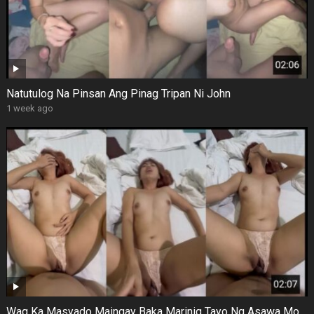
Natutulog Na Pinsan Ang Pinag Tripan Ni John
1 week ago
Wag Ka Masyado Maingay Baka Marinig Tayo Ng Asawa Mo